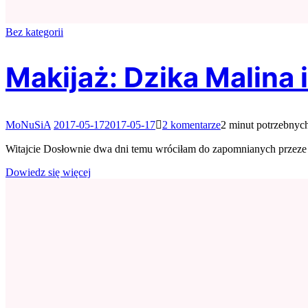
Bez kategorii
Makijaż: Dzika Malina 
do
MoNuSiA
2017-05-17
2017-05-17
2 komentarze
2 minut potrzebnych
Makijaż:
Dzika
Witajcie Dosłownie dwa dni temu wróciłam do zapomnianych przeze 
Malina
i
Dowiedz się więcej
Golden
Rose