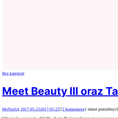
Bez kategorii
Meet Beauty III oraz T
do
MoNuSiA
2017-05-25
2017-05-25
2 komentarze
1 minut potrzebnych
Meet
Beauty