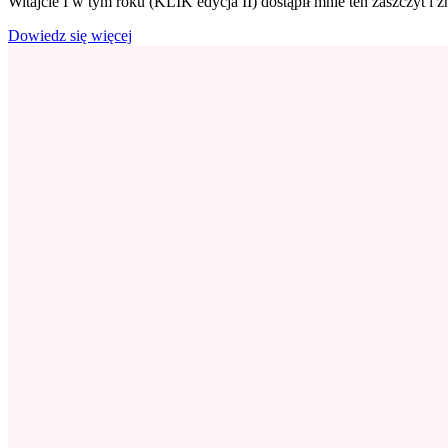
Witajcie I w tym roku (KLIK edycja II) dostąpił mnie ten zaszczyt i
III
oraz
Dowiedz się więcej
Targi
Beauty
Days
2017
–
byłam
tam!
|
Relacja