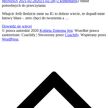
MoNuSiA
2021-02-28
2021-02-28
2 komentarze
2 minut
Makijaż:
potrzebnych do przeczytania
Glam
Shop
Witajcie Jeśli śledzicie mnie na IG to dobrze wiecie, że dopadł mnie
CYTRYNADA
lutowy blues – zero chęci do tworzenia a …
Limonkowy
rozświetlacz?
Dowiedz się więcej
© prawa autorskie 2026
Kobieta Zmienną Jest
. Wszelkie prawa
zastrzeżone.
Coachify | Stworzony przez
Coachify
. Wspierany przez
WordPress
.