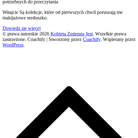
Kolekcja
potrzebnych do przeczytania
Forevermore
Nevermore
Witajcie Są kolekcje, które od pierwszych chwil poruszają me
od
makijażowe serduszko.
Ensley
Reign
Dowiedz się więcej
|
© prawa autorskie 2026
Kobieta Zmienną Jest
. Wszelkie prawa
Forevermore
zastrzeżone.
Coachify | Stworzony przez
Coachify
. Wspierany przez
Palette
WordPress
.