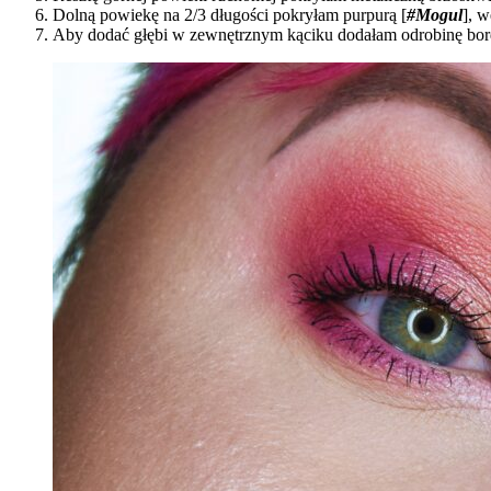
Dolną powiekę na 2/3 długości pokryłam purpurą [
#Mogul
], 
Aby dodać głębi w zewnętrznym kąciku dodałam odrobinę bor