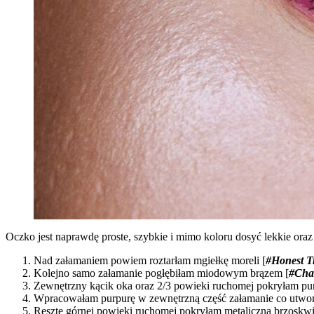
Oczko jest naprawdę proste, szybkie i mimo koloru dosyć lekkie ora
Nad załamaniem powiem roztarłam mgiełkę moreli [
#Honest T
Kolejno samo załamanie pogłębiłam miodowym brązem [
#Cha
Zewnętrzny kącik oka oraz 2/3 powieki ruchomej pokryłam pur
Wpracowałam purpurę w zewnętrzną część załamanie co utwo
Resztę górnej powieki ruchomej pokryłam metaliczną brzoskwi