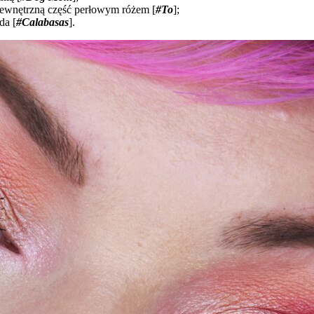
wewnętrzną część perłowym różem [
#To
];
da [
#Calabasas
].