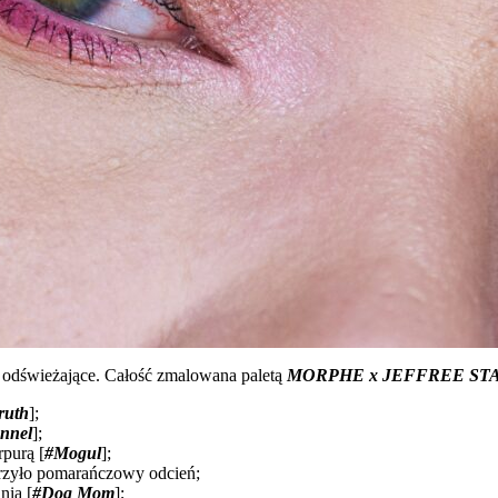
z odświeżające. Całość zmalowana paletą
MORPHE x JEFFREE STAR A
ruth
];
nnel
];
purą [
#Mogul
];
rzyło pomarańczowy odcień;
nią [
#Dog Mom
];