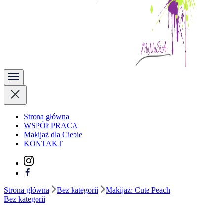
Kobieta Zmienną Jest
Strona główna
WSPÓŁPRACA
Makijaż dla Ciebie
KONTAKT
Strona główna
Bez kategorii
Makijaż: Cute Peach
Bez kategorii