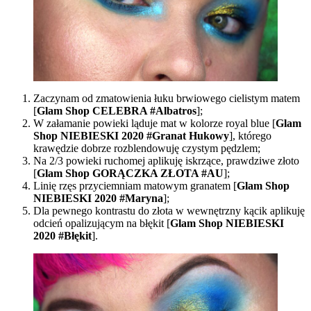
Zaczynam od zmatowienia łuku brwiowego cielistym matem
[
Glam Shop CELEBRA #Albatros
];
W załamanie powieki ląduje mat w kolorze royal blue [
Glam
Shop NIEBIESKI 2020 #Granat Hukowy
], którego
krawędzie dobrze rozblendowuję czystym pędzlem;
Na 2/3 powieki ruchomej aplikuję iskrzące, prawdziwe złoto
[
Glam Shop GORĄCZKA ZŁOTA #AU
];
Linię rzęs przyciemniam matowym granatem [
Glam Shop
NIEBIESKI 2020 #Maryna
];
Dla pewnego kontrastu do złota w wewnętrzny kącik aplikuję
odcień opalizującym na błękit [
Glam Shop NIEBIESKI
2020 #Błękit
].