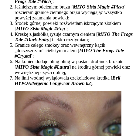
Frogs Tale #Witch
];
Jaśniejszym odcieniem brązu [
MIYO Sista Magic #Pizza
]
rozcieram granice ciemnego brązu wyciągając wszystko
powyżej załamania powieki;
Środek górnej powieki rozświetlam iskrzącym złotkiem
[
MIYO Sista Magic #Fog
];
Kreskę z jaskółką rysuje czarnym cieniem [
MIYO The Frogs
Tale #Dark Fairy
] i lekko rozdymiam;
Granice całego smokey oraz wewnętrzny kącik
„doczyszczam” cielistym matem [
MIYO The Frogs Tale
#Crystal
];
Na koniec dodaje bling bling w postaci drobinek brokatu
[
MIYO Sista Magic #Laura
] na środku górnej powieki oraz
wewnętrznej części dolnej;
Na linii wodnej wylądowała czekoladowa kredka [
Bell
HYPOAllergenic Longwear Brown 02
].