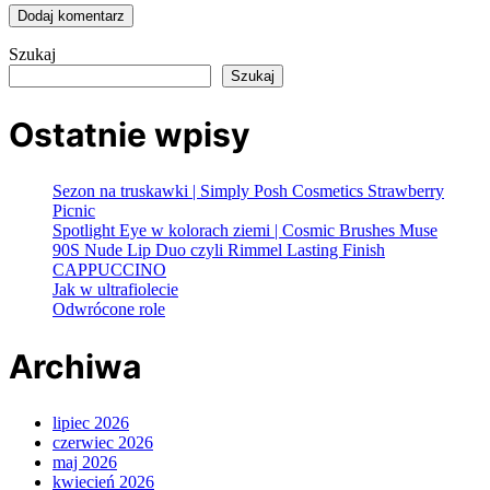
Szukaj
Szukaj
Ostatnie wpisy
Sezon na truskawki | Simply Posh Cosmetics Strawberry
Picnic
Spotlight Eye w kolorach ziemi | Cosmic Brushes Muse
90S Nude Lip Duo czyli Rimmel Lasting Finish
CAPPUCCINO
Jak w ultrafiolecie
Odwrócone role
Archiwa
lipiec 2026
czerwiec 2026
maj 2026
kwiecień 2026