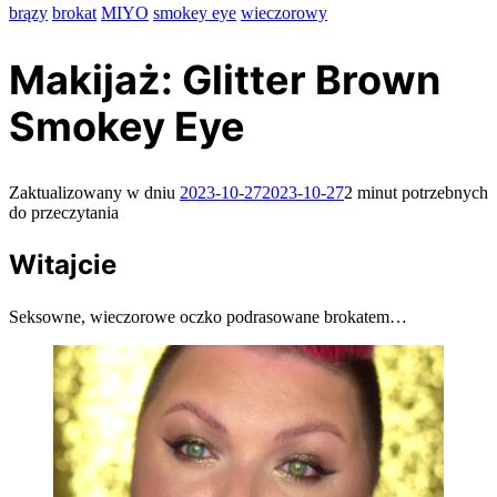
brązy
brokat
MIYO
smokey eye
wieczorowy
Makijaż: Glitter Brown
Smokey Eye
Zaktualizowany w dniu
2023-10-27
2023-10-27
2 minut potrzebnych
do przeczytania
Witajcie
Seksowne, wieczorowe oczko podrasowane brokatem…