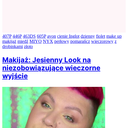
407P
446P
463DS
605P
avon
cienie Inglot
dzienny
fiolet
make up
makijaż
miedź
MIYO
NYX
perłowy
pomarańcz
wieczorowy
z
drobinkami
złoto
Makijaż: Jesienny Look na
niezobowiązujące wieczorne
wyjście