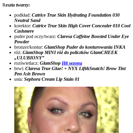
R
eszta twarzy:
podkład:
Catrice True Skin Hydrating Foundation 030
Neutral Sand
korektor:
Catrice True Skin
High Cover Concealer 010 Cool
Cashmere
puder pod oczy/twarz:
Claresa Caffeine Boosted Under Eye
Powder
bronzer/kontur:
GlamShop Puder do konturowania INKA
róż:
GlamShop MINI róż do policzków GlamCHEEK
„ULUBIONY”
rozświetlacz:
GlamShop
Hit sezonu
brwi:
Claresa True Glue! + NYX Lift&Snatch! Brow Tint
Pen Ash Brown
usta:
Sephora Cream Lip Stain 01