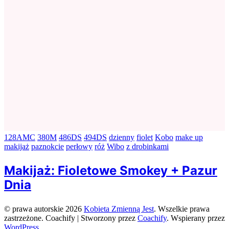
128AMC
380M
486DS
494DS
dzienny
fiolet
Kobo
make up
makijaż
paznokcie
perłowy
róż
Wibo
z drobinkami
Makijaż: Fioletowe Smokey + Pazur
Dnia
© prawa autorskie 2026
Kobieta Zmienną Jest
. Wszelkie prawa
zastrzeżone.
Coachify | Stworzony przez
Coachify
. Wspierany przez
WordPress
.