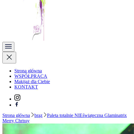
Kobieta Zmienną Jest
Strona główna
WSPÓŁPRACA
Makijaż dla Ciebie
KONTAKT
Strona główna
brąz
Paleta totalnie NIEświąteczna Glaminatrix
Merry Chrissy