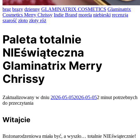
brąz
brązy
dzienny
GLAMINATRIX COSMETICS
Glaminatrix
Cosmetics Merry Chrissy
Indie Brand
morela
niebieski
recenzja
szarość
złoto
złoty róż
Paleta totalnie
NIEświąteczna
Glaminatrix Merry
Chrissy
Zaktualizowany w dniu
2026-05-05
2026-05-05
2 minut potrzebnych
do przeczytania
Witajcie
Bożonarodzeniowa miała być, a wyszło… totalnie NIEświątecznie!