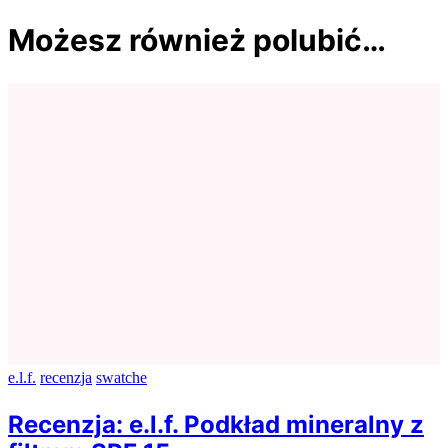
Możesz również polubić…
e.l.f.
recenzja
swatche
Recenzja: e.l.f. Podkład mineralny z