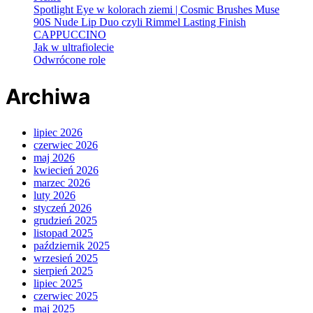
Spotlight Eye w kolorach ziemi | Cosmic Brushes Muse
90S Nude Lip Duo czyli Rimmel Lasting Finish
CAPPUCCINO
Jak w ultrafiolecie
Odwrócone role
Archiwa
lipiec 2026
czerwiec 2026
maj 2026
kwiecień 2026
marzec 2026
luty 2026
styczeń 2026
grudzień 2025
listopad 2025
październik 2025
wrzesień 2025
sierpień 2025
lipiec 2025
czerwiec 2025
maj 2025