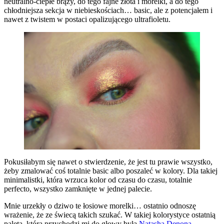
neutralno-ciepłe brązy, do tego fajne złota i morelki, a do tego
chłodniejsza sekcja w niebieskościach… basic, ale z potencjałem i
nawet z twistem w postaci opalizującego ultrafioletu.
Pokusiłabym się nawet o stwierdzenie, że jest tu prawie wszystko,
żeby zmalować coś totalnie basic albo poszaleć w kolory. Dla takiej
minimalistki, która wrzuca kolor od czasu do czasu, totalnie
perfecto, wszystko zamknięte w jednej palecie.
Mnie urzekły o dziwo te łosiowe morelki… ostatnio odnoszę
wrażenie, że ze świecą takich szukać. W takiej kolorystyce ostatnią
paletą, która przychodzi mi do głowy była
Natasha Denona