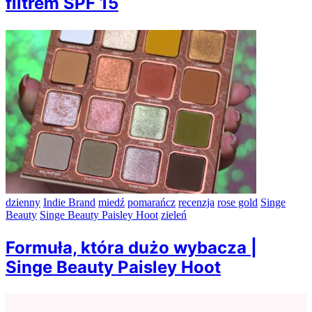
filtrem SPF 15
dzienny
Indie Brand
miedź
pomarańcz
recenzja
rose gold
Singe
Beauty
Singe Beauty Paisley Hoot
zieleń
Formuła, która dużo wybacza |
Singe Beauty Paisley Hoot