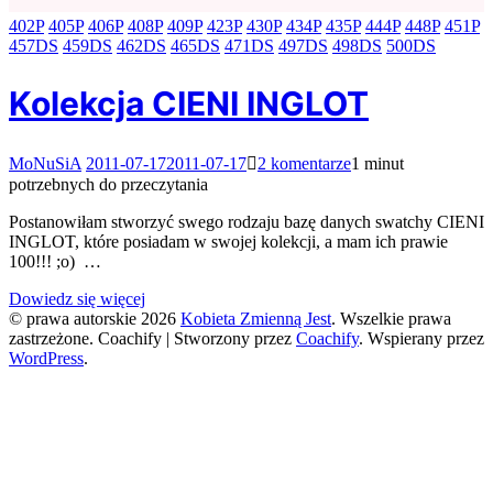
402P
405P
406P
408P
409P
423P
430P
434P
435P
444P
448P
451P
457DS
459DS
462DS
465DS
471DS
497DS
498DS
500DS
Kolekcja CIENI INGLOT
do
MoNuSiA
2011-07-17
2011-07-17
2 komentarze
1 minut
Kolekcja
potrzebnych do przeczytania
CIENI
INGLOT
Postanowiłam stworzyć swego rodzaju bazę danych swatchy CIENI
INGLOT, które posiadam w swojej kolekcji, a mam ich prawie
100!!! ;o) …
Dowiedz się więcej
© prawa autorskie 2026
Kobieta Zmienną Jest
. Wszelkie prawa
zastrzeżone.
Coachify | Stworzony przez
Coachify
. Wspierany przez
WordPress
.