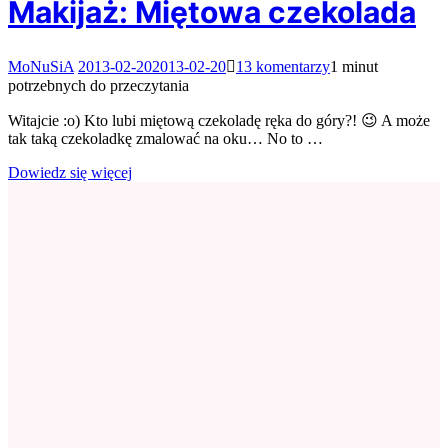
Makijaż: Miętowa czekolada
do
MoNuSiA
2013-02-20
2013-02-20
13 komentarzy
1 minut
Makijaż:
potrzebnych do przeczytania
Miętowa
czekolada
Witajcie :o) Kto lubi miętową czekoladę ręka do góry?! 😉 A może
tak taką czekoladkę zmalować na oku… No to …
Dowiedz się więcej