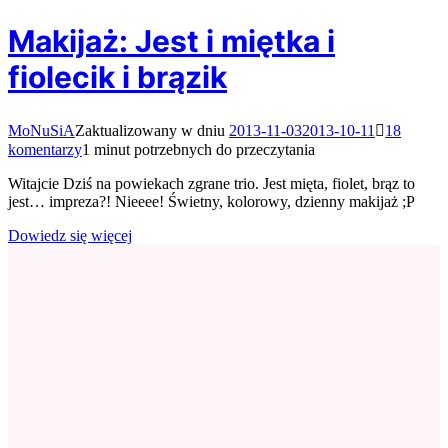
Makijaż: Jest i miętka i
fiolecik i brązik
MoNuSiA
Zaktualizowany w dniu
2013-11-03
2013-10-11
18
do
komentarzy
1 minut potrzebnych do przeczytania
Makijaż:
Witajcie Dziś na powiekach zgrane trio. Jest mięta, fiolet, brąz to
Jest
jest… impreza?! Nieeee! Świetny, kolorowy, dzienny makijaż ;P
i
miętka
Dowiedz się więcej
i
fiolecik
i
brązik