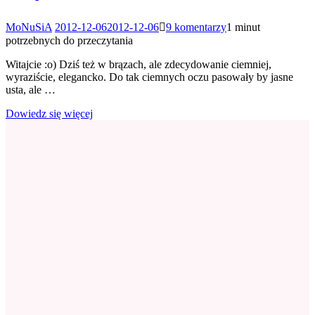
do
MoNuSiA
2012-12-06
2012-12-06
9 komentarzy
1 minut
Makijaż:
potrzebnych do przeczytania
Matowe
Smokey
Witajcie :o) Dziś też w brązach, ale zdecydowanie ciemniej,
w
wyraziście, elegancko. Do tak ciemnych oczu pasowały by jasne
brązach
usta, ale …
i
śliwkowe
Dowiedz się więcej
usta