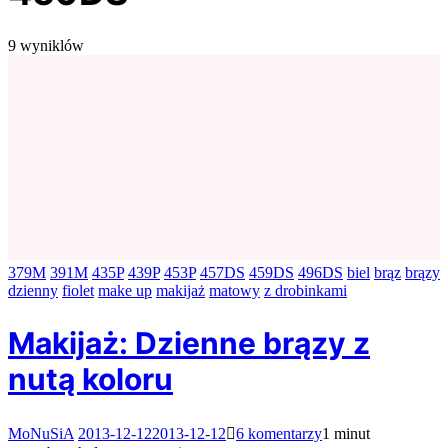
9 wyniklów
379M
391M
435P
439P
453P
457DS
459DS
496DS
biel
brąz
brązy
dzienny
fiolet
make up
makijaż
matowy
z drobinkami
Makijaż: Dzienne brązy z
nutą koloru
do
MoNuSiA
2013-12-12
2013-12-12
6 komentarzy
1 minut
Makijaż: