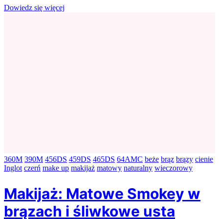
Dowiedz się więcej
360M
390M
456DS
459DS
465DS
64AMC
beże
brąz
brązy
cienie
Inglot
czerń
make up
makijaż
matowy
naturalny
wieczorowy
Makijaż: Matowe Smokey w
brązach i śliwkowe usta