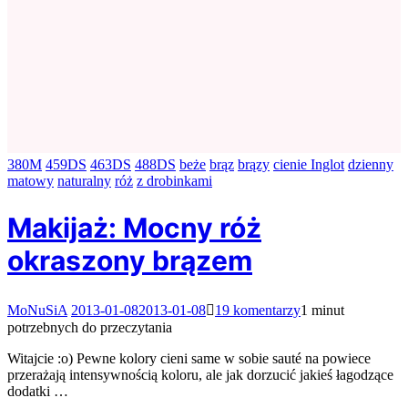
380M
459DS
463DS
488DS
beże
brąz
brązy
cienie Inglot
dzienny
matowy
naturalny
róż
z drobinkami
Makijaż: Mocny róż
okraszony brązem
do
MoNuSiA
2013-01-08
2013-01-08
19 komentarzy
1 minut
Makijaż:
potrzebnych do przeczytania
Mocny
róż
Witajcie :o) Pewne kolory cieni same w sobie sauté na powiece
okraszony
przerażają intensywnością koloru, ale jak dorzucić jakieś łagodzące
brązem
dodatki …