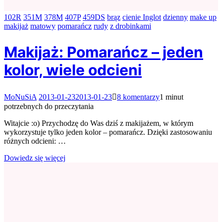
102R
351M
378M
407P
459DS
brąz
cienie Inglot
dzienny
make up
makijaż
matowy
pomarańcz
rudy
z drobinkami
Makijaż: Pomarańcz – jeden
kolor, wiele odcieni
do
MoNuSiA
2013-01-23
2013-01-23
8 komentarzy
1 minut
Makijaż:
potrzebnych do przeczytania
Pomarańcz
–
Witajcie :o) Przychodzę do Was dziś z makijażem, w którym
jeden
wykorzystuje tylko jeden kolor – pomarańcz. Dzięki zastosowaniu
kolor,
różnych odcieni: …
wiele
odcieni
Dowiedz się więcej