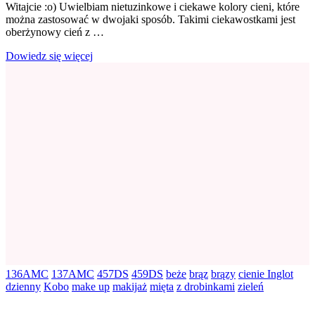
i
Witajcie :o) Uwielbiam nietuzinkowe i ciekawe kolory cieni, które
bakłażan
można zastosować w dwojaki sposób. Takimi ciekawostkami jest
wieczorową
oberżynowy cień z …
porą
Dowiedz się więcej
136AMC
137AMC
457DS
459DS
beże
brąz
brązy
cienie Inglot
dzienny
Kobo
make up
makijaż
mięta
z drobinkami
zieleń