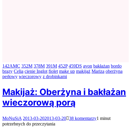
142AMC
352M
378M
391M
452P
459DS
avon
bakłażan
bordo
brązy
Celia
cienie Inglot
fiolet
make up
makijaż
Mariza
oberżyna
perłowy
wieczorowy
z drobinkami
Makijaż: Oberżyna i bakłażan
wieczorową porą
do
MoNuSiA
2013-03-20
2013-03-20
38 komentarzy
1 minut
Makijaż:
potrzebnych do przeczytania
Oberżyna