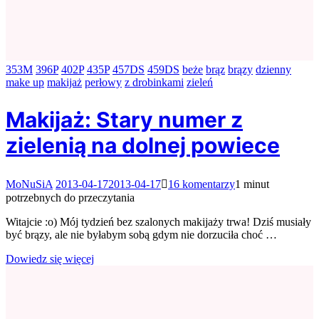
353M
396P
402P
435P
457DS
459DS
beże
brąz
brązy
dzienny
make up
makijaż
perłowy
z drobinkami
zieleń
Makijaż: Stary numer z
zielenią na dolnej powiece
do
MoNuSiA
2013-04-17
2013-04-17
16 komentarzy
1 minut
Makijaż:
potrzebnych do przeczytania
Stary
numer
Witajcie :o) Mój tydzień bez szalonych makijaży trwa! Dziś musiały
z
być brązy, ale nie byłabym sobą gdym nie dorzuciła choć …
zielenią
na
Dowiedz się więcej
dolnej
powiece