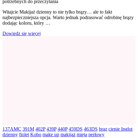
potrzebnych do przeczytania
Dzienne
brązy
Witajcie Makijaż dzienny to nie tylko brązy… ale to fakt
z
najbezpieczniejsza opcja. Warto jednak podrasować odrobinę brązy
nutą
dodając koloru, który …
koloru
Dowiedz się więcej
137AMC
391M
402P
439P
440P
459DS
463DS
brąz
cienie Inglot
dzienny
fiolet
Kobo
make up
makijaż
mięta
perłowy